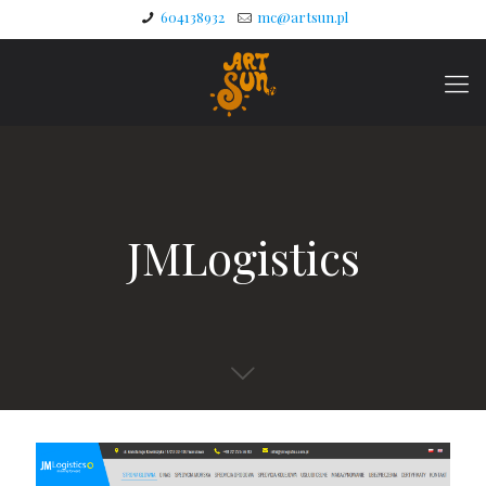
604138932
mc@artsun.pl
JMLogistics